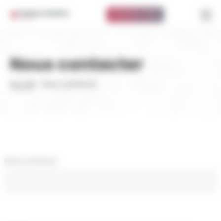
Panneau de gestion des cookies
ISOLATION À 1 EURO
Nous contacter
Accueil
-
Nous contacter
Nom & Prénom