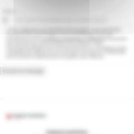
RGPD
J’accepte la politique de confidentialité.
* Nous collectons ces données afin de gérer votre demande.
Par l’envoi de ce formulaire, vous reconnaissez avoir pris
connaissance des
conditions générales d’utilisation
du présent
site internet que vous acceptez sans réserve. Vous
reconnaissez également avoir été informé sur la politique et les
modalités de collecte de vos données ainsi que sur l’ensemble
de vos droits et déclarez les accepter sans réserve.
Envoyer le message
Dubois Isolation