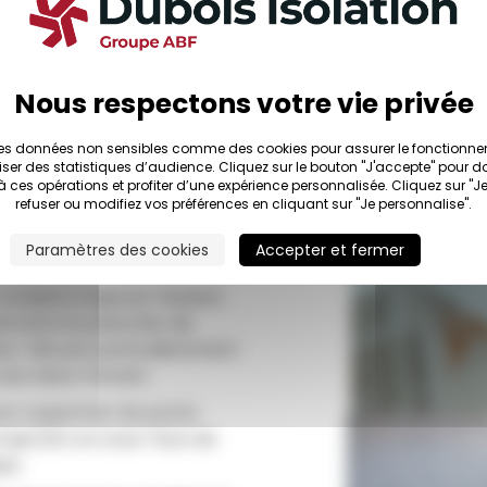
éjà existant ?
des données non sensibles comme des cookies pour assurer le fonctionn
aliser des statistiques d’audience. Cliquez sur le bouton "J'accepte" pour d
ces opérations et profiter d’une expérience personnalisée. Cliquez sur "Je 
par le haut
, selon la
refuser ou modifiez vos préférences en cliquant sur "Je personnalise".
chniques d’isolation peuvent
Paramètres des cookies
Accepter et fermer
onsiste à injecter l’isolant
é entre le plancher de
eur. Elle est particulièrement
eux dans l’ancien.
pour supprimer les ponts
rojection en sous-face de
ue.