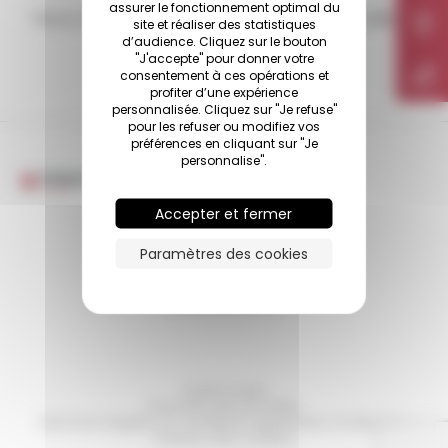
assurer le fonctionnement optimal du
Nous vous répondrons dans les plus brefs délais.
site et réaliser des statistiques
d’audience. Cliquez sur le bouton
"J'accepte" pour donner votre
consentement à ces opérations et
profiter d’une expérience
personnalisée. Cliquez sur "Je refuse"
pour les refuser ou modifiez vos
préférences en cliquant sur "Je
personnalise".
Accepter et fermer
Dubois Isolation
Paramètres des cookies
220 allée Joanny Mommessin
71850
Charnay-lès-Mâcon
03 85 29 18 44
Cyberscope
Données personnelles
Mentions légales et conditions générales d’utilisation
Gestion des cookies