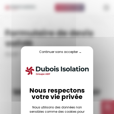
Panneau de gestion des cookies
ISOLATION À 1 EURO
Formulaire de devis
validé
Continuer sans accepter →
Accueil
-
Formulaire de devis validé
Merci de nous avoir
contacté !
Nous utilisons des données non
sensibles comme des cookies pour